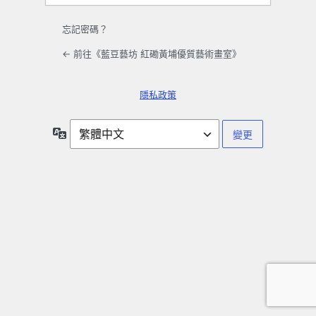
忘記密碼？
← 前往《藍豆藝坊 紅磡黃埔優質藝術畫室》
隱私政策
語
言