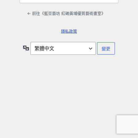
← 前往《藍豆藝坊 紅磡黃埔優質藝術畫室》
隱私政策
語
言